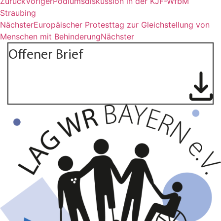
Zurück
Voriger
Podiumsdiskussion in der KJF-WfbM
Straubing
Nächster
Europäischer Protesttag zur Gleichstellung von
Menschen mit Behinderung
Nächster
Offener Brief