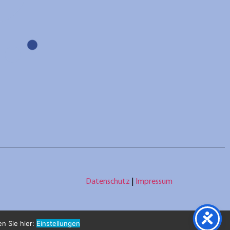
Datenschutz
|
Impressum
en Sie hier:
Einstellungen
erständnis aus.
OK