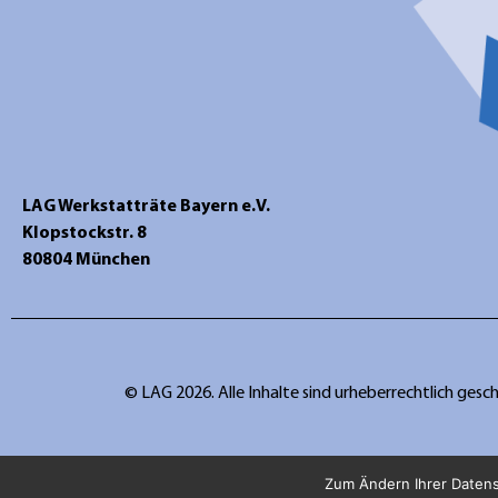
LAG Werkstatträte Bayern e.V.
Klopstockstr. 8
80804 München
© LAG 2026. Alle Inhalte sind urheberrechtlich gesc
Zum Ändern Ihrer Datensc
Diese Website benutzt 