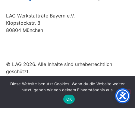
LAG Werkstatträte Bayern e.V.
Klopstockstr. 8
80804 München
© LAG 2026. Alle Inhalte sind urheberrechtlich
geschützt.
Diese Website benutzt Cookies. Wenn du die Website weiter
Datenschutz
|
Impressum
nutzt, gehen wir von deinem Einverständnis aus.
OK
Zum Ändern Ihrer Datenschutzeinstellung, z.B. Erteilung oder
Widerruf von Einwilligungen, klicken Sie hier:
Einstellungen